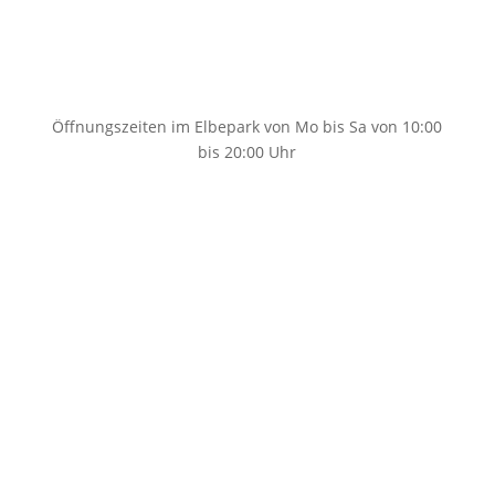
0351 89695861
Öffnungszeiten im Elbepark von Mo bis Sa von 10:00
bis 20:00 Uhr
info@taschenfreund-dresden.de
Home
Taschen
Taschen Damen
Taschen Herren
Schultaschen
Schulanfänger
Schulranzen Anfänger