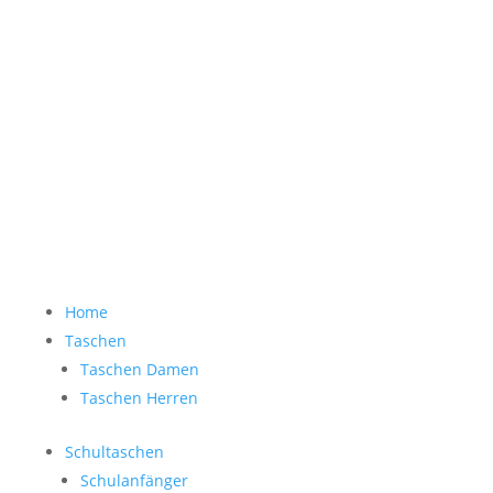
Accessoires Herren
Sale
Gästebuch
Bewertung Eingabe
0 Artikel
Home
Taschen
Taschen Damen
Taschen Herren
Schultaschen
Schulanfänger