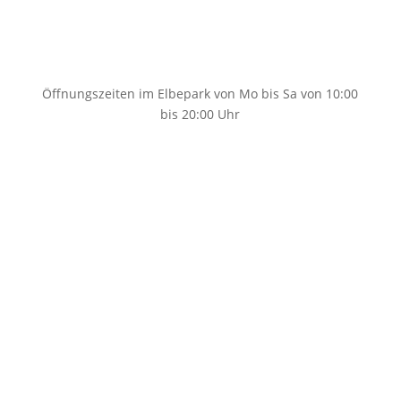
0351 89695861
Öffnungszeiten im Elbepark von Mo bis Sa von 10:00
bis 20:00 Uhr
info@taschenfreund-dresden.de
Home
Taschen
Taschen Damen
Taschen Herren
Schultaschen
Schulanfänger
Schulranzen Anfänger