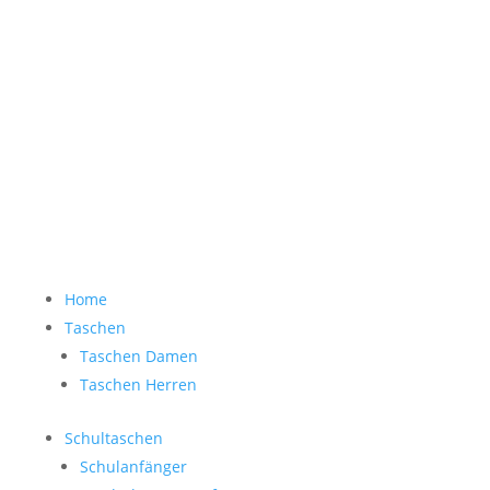
Accessoires Herren
Sale
Gästebuch
Bewertung Eingabe
0 Artikel
Home
Taschen
Taschen Damen
Taschen Herren
Schultaschen
Schulanfänger