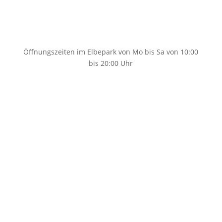
0351 89695861
Öffnungszeiten im Elbepark von Mo bis Sa von 10:00
bis 20:00 Uhr
info@taschenfreund-dresden.de
Home
Taschen
Taschen Damen
Taschen Herren
Schultaschen
Schulanfänger
Schulranzen Anfänger