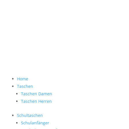
Accessoires Herren
Sale
Gästebuch
Bewertung Eingabe
0 Artikel
Home
Taschen
Taschen Damen
Taschen Herren
Schultaschen
Schulanfänger