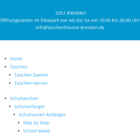
0351 89695861
Öffnungszeiten im Elbepark von Mo bis Sa von 10:00 bis 20:00 Uhr
info@taschenfreund-dresden.de
Home
Taschen
Taschen Damen
Taschen Herren
Schultaschen
Schulanfänger
Schulranzen Anfänger
Step by Step
School Mood