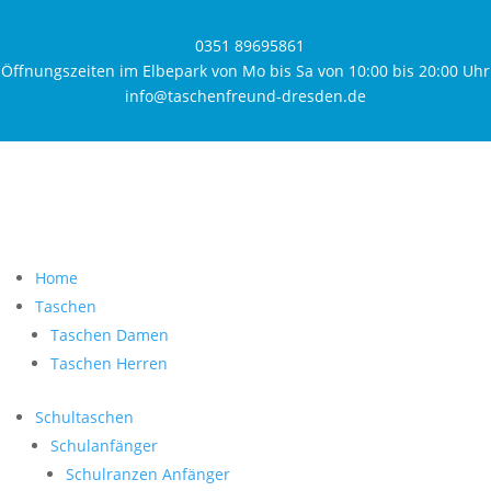
0351 89695861
Öffnungszeiten im Elbepark von Mo bis Sa von 10:00 bis 20:00 Uhr
info@taschenfreund-dresden.de
Home
Taschen
Taschen Damen
Taschen Herren
Schultaschen
Schulanfänger
Schulranzen Anfänger