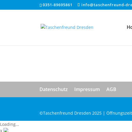
0351-89695861
info@taschenfreund-dr
H
Datenschutz
Impressum
AGB
©Taschenfreund Dresden 2025 | Öffnungszeiten
Loading...
X