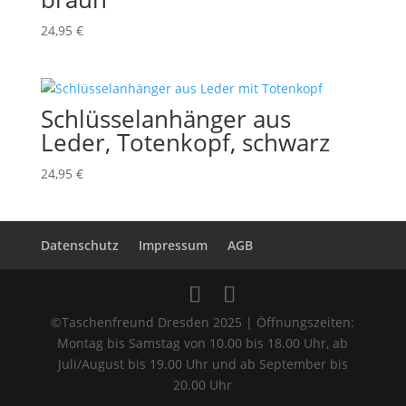
24,95
€
Schlüsselanhänger aus
Leder, Totenkopf, schwarz
24,95
€
Datenschutz
Impressum
AGB
©Taschenfreund Dresden 2025 | Öffnungszeiten:
Montag bis Samstag von 10.00 bis 18.00 Uhr, ab
Juli/August bis 19.00 Uhr und ab September bis
20.00 Uhr