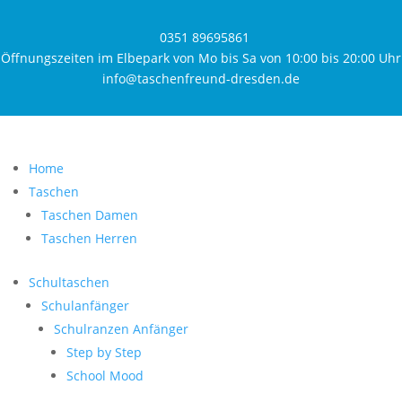
0351 89695861
Öffnungszeiten im Elbepark von Mo bis Sa von 10:00 bis 20:00 Uhr
info@taschenfreund-dresden.de
Home
Taschen
Taschen Damen
Taschen Herren
Schultaschen
Schulanfänger
Schulranzen Anfänger
Step by Step
School Mood